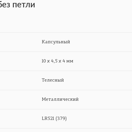
без петли
Капсульный
10 х 4,5 х 4 мм
Телесный
Металлический
LR521 (379)