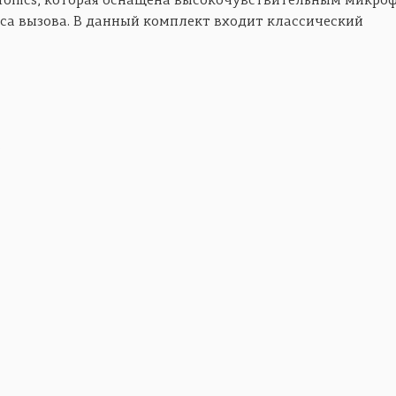
tronics, которая оснащена высокочувствительным микро
са вызова. В данный комплект входит классический
в