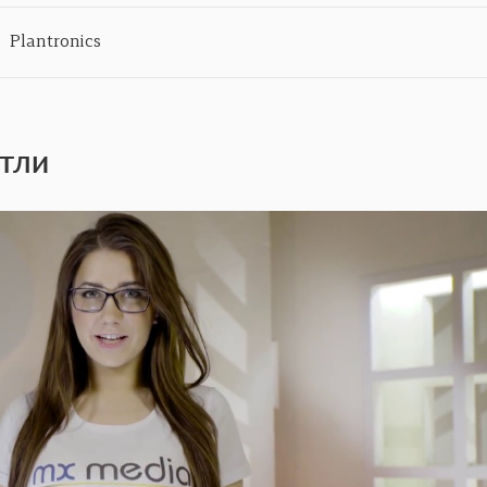
Plantronics
етли