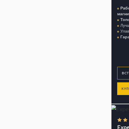
Раб
магн
Топо
Луч
Улав
Гар
КУП
Expe