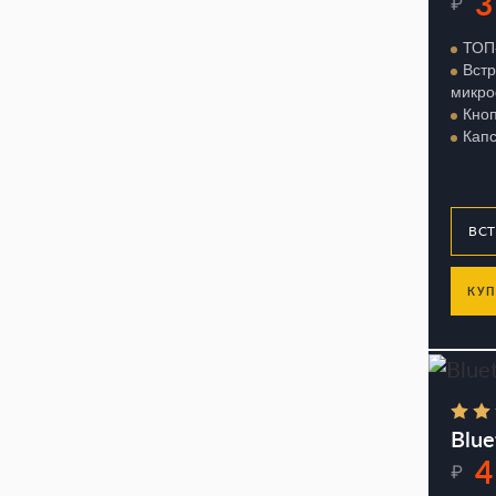
3
₽
ТОП-
Вст
микр
Кно
Капс
КУП
Blue
4
₽