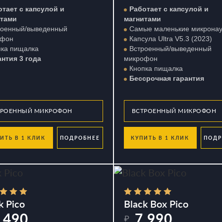
отает с капсулой и
Работает с капсулой и
итами
магнитами
роенный/выведенный
Самые маленькие микрона
офон
Капсула Ultra V5.3 (2023)
пка пищалка
Встроенный/выведенный
антия 3 года
микрофон
Кнопка пищалка
Бессрочная гарантия
ИТЬ В 1 КЛИК
ПОДРОБНЕЕ
КУПИТЬ В 1 КЛИК
ПОДР
k Pico
Black Box Pico
 490
7 990
₽