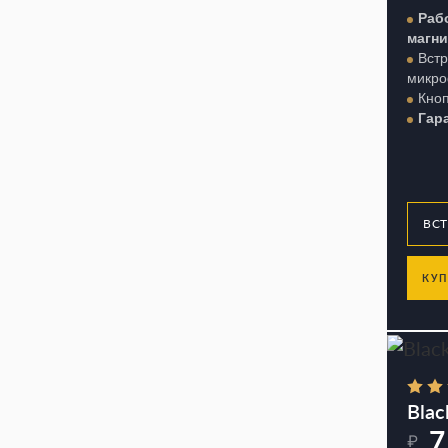
Раб
магн
Вст
микр
Кно
Гар
КУП
Blac
7
₽