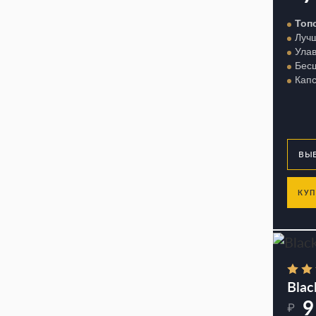
Топо
Луч
Улав
Бес
Капс
КУП
Blac
9
₽