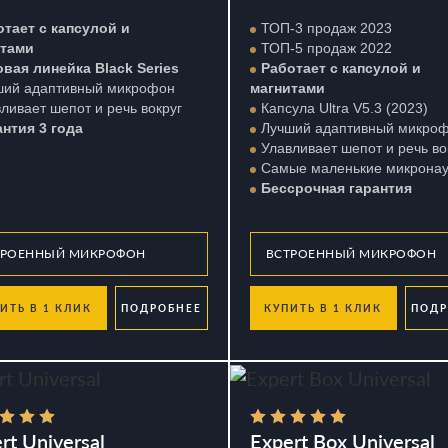
отает с капсулой и
ТОП-3 продаж 2023
итами
ТОП-5 продаж 2022
вая линейка Black Series
Работает с капсулой и
ший адаптивный микрофон
магнитами
ливает шепот и речь вокруг
Капсула Ultra V5.3 (2023)
антия 3 года
Лучший адаптивный микро
Улавливает шепот и речь во
Самые маленькие микрона
Бессрочная гарантия
ИТЬ В 1 КЛИК
ПОДРОБНЕЕ
КУПИТЬ В 1 КЛИК
ПОДР
rt Universal
Expert Box Universal