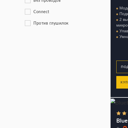
Без проводов
Моде
Connect
Под
2 вы
Против глушилок
микр
Ула
Умна
КУП
Blue