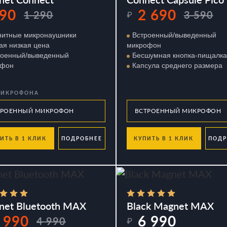
90
2 690
1 290
3 590
₽
нитные микронаушники
Встроенный/выведенный
ая низкая цена
микрофон
роенный/выведенный
Бесшумная кнопка-пищалка
офон
Капсула среднего размера
МИКРОФОНА
ИТЬ В 1 КЛИК
ПОДРОБНЕЕ
КУПИТЬ В 1 КЛИК
ПОДР
net Bluetooth MAX
Black Magnet MAX
 990
6 990
4 990
₽