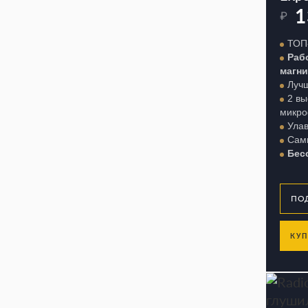
1
₽
ТОП
Раб
магн
Луч
2 вы
микр
Улав
Сам
Бес
КУП