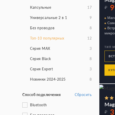
9
₽
Капсульные
17
Универсальные 2 в 1
9
Маг
Сам
Без проводов
8
Вст
микр
Топ-10 популярных
12
ТИП 
Серия MAX
3
Серия Black
8
Серия Expert
3
КУП
Новинки 2024-2025
8
Способ подключения
Сбросить
Mag
Bluetooth
3
₽