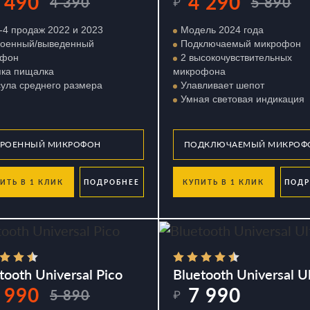
 490
4 290
4 390
5 890
₽
4 продаж 2022 и 2023
Модель 2024 года
роенный/выведенный
Подключаемый микрофон
офон
2 высокочувствительных
пка пищалка
микрофона
ула среднего размера
Улавливает шепот
Умная световая индикация
ИТЬ В 1 КЛИК
ПОДРОБНЕЕ
КУПИТЬ В 1 КЛИК
ПОДР
tooth Universal Pico
Bluetooth Universal Ul
 990
7 990
5 890
₽