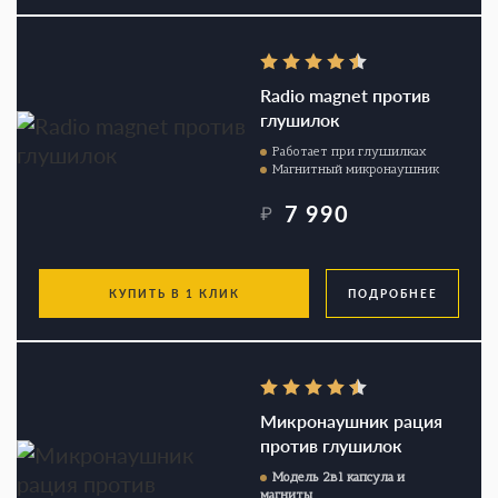
Radio magnet против
глушилок
Работает при глушилках
Магнитный микронаушник
7 990
₽
КУПИТЬ В 1 КЛИК
ПОДРОБНЕЕ
Микронаушник рация
против глушилок
Модель 2в1 капсула и
магниты