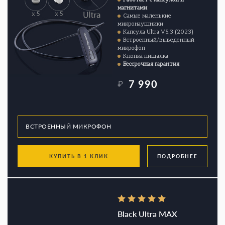
магнитами
Самые маленькие
микронаушники
Капсула Ultra V5.3 (2023)
Встроенный/выведенный
микрофон
Кнопка пищалка
Бессрочная гарантия
7 990
₽
КУПИТЬ В 1 КЛИК
ПОДРОБНЕЕ
Black Ultra MAX