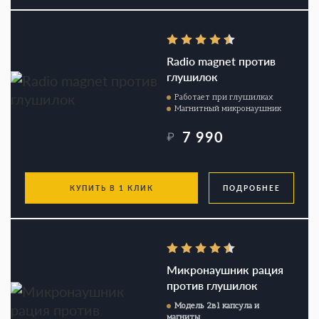
Radio magnet против
глушилок
Работает при глушилках
Магнитный микронаушник
7 990
₽
КУПИТЬ В 1 КЛИК
ПОДРОБНЕЕ
Микронаушник рация
против глушилок
Модель 2в1 капсула и
магниты