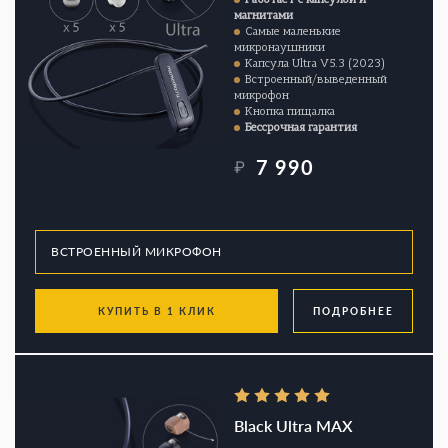
магнитами
Самые маленькие
микронаушники
Капсула Ultra V5.3 (2023)
Встроенный/выведенный
микрофон
Кнопка пищалка
Бессрочная гарантия
7 990
₽
КУПИТЬ В 1 КЛИК
ПОДРОБНЕЕ
Black Ultra MAX